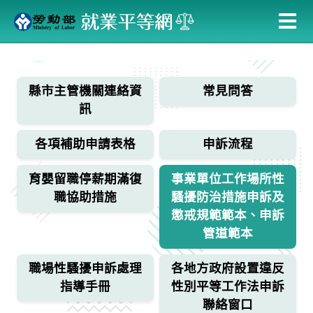
跳
到
主
:::
要
內
縣市主管機關連絡資
常見問答
容
訊
各項補助申請表格
申訴流程
育嬰留職停薪期滿復
事業單位工作場所性
職協助措施
騷擾防治措施申訴及
懲戒規範範本、申訴
管道範本
職場性騷擾申訴處理
各地方政府設置違反
指導手冊
性別平等工作法申訴
聯絡窗口