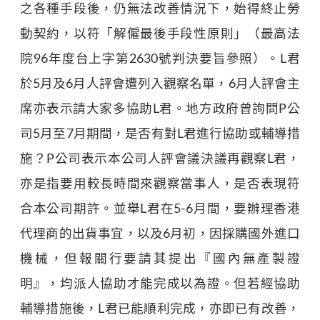
之各種手段後，仍無法改善情況下，始得終止勞
動契約，以符「解僱最後手段性原則」（最高法
院96年度台上字第2630號判決要旨參照）。L君
於5月及6月人評會遭列入觀察名單，6月人評會主
席亦表示請大家多協助L君。地方政府曾詢問P公
司5月至7月期間，是否有對L君進行協助或輔導措
施？P公司表示本公司人評會議決議再觀察L君，
亦是指要用較長時間來觀察當事人，是否表現符
合本公司期許。並舉L君在5-6月間，要辦理香港
代理商的出貨事宜，以及6月初，因採購國外進口
機械，但報關行要請其提出『國內無產製證
明』，均派人協助才能完成以為證。但若經協助
輔導措施後，L君已能順利完成，亦即已有改善，