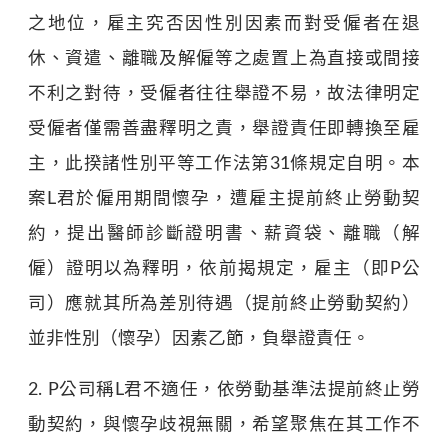
之地位，雇主究否因性別因素而對受僱者在退
休、資遣、離職及解僱等之處置上為直接或間接
不利之對待，受僱者往往舉證不易，故法律明定
受僱者僅需善盡釋明之責，舉證責任即轉換至雇
主，此揆諸性別平等工作法第31條規定自明。本
案L君於僱用期間懷孕，遭雇主提前終止勞動契
約，提出醫師診斷證明書、薪資袋、離職（解
僱）證明以為釋明，依前揭規定，雇主（即P公
司）應就其所為差別待遇（提前終止勞動契約）
並非性別（懷孕）因素乙節，負舉證責任。
2. P公司稱L君不適任，依勞動基準法提前終止勞
動契約，與懷孕歧視無關，希望聚焦在其工作不