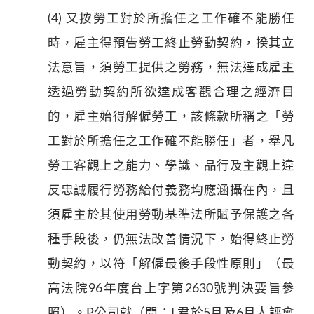
(4) 又按勞工對於所擔任之工作確不能勝任
時，雇主得預告勞工終止勞動契約，揆其立
法意旨，須勞工提供之勞務，無法達成雇主
透過勞動契約所欲達成客觀合理之經濟目
的，雇主始得解僱勞工，該條款所稱之「勞
工對於所擔任之工作確不能勝任」者，舉凡
勞工客觀上之能力、學識、品行及主觀上違
反忠誠履行勞務給付義務均應涵攝在內，且
須雇主於其使用勞動基準法所賦予保護之各
種手段後，仍無法改善情況下，始得終止勞
動契約，以符「解僱最後手段性原則」（最
高法院96年度台上字第2630號判決要旨參
照）。P公司就（問：L君於5月及6月人評會