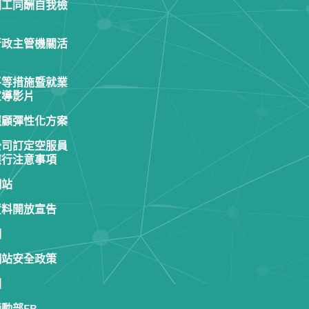
同工同酬自我檢
行政主管機關活
平等措施暨就業
宣導影片
照顧彈性化方案
公司訂定空服員
應行注意事項
網站
資料開放宣告
明
網站安全政策
圖
動部FB