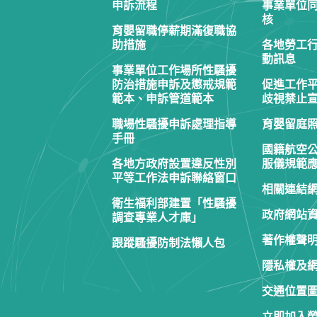
申訴流程
事業單位
核
育嬰留職停薪期滿復職協
助措施
各地勞工
動訊息
事業單位工作場所性騷擾
防治措施申訴及懲戒規範
促進工作
範本、申訴管道範本
歧視禁止
職場性騷擾申訴處理指導
育嬰留庭
手冊
國籍航空
各地方政府設置違反性別
服儀規範
平等工作法申訴聯絡窗口
相關連結
衛生福利部建置「性騷擾
政府網站
調查專業人才庫」
著作權聲
跟蹤騷擾防制法懶人包
隱私權及
交通位置
立即加入勞