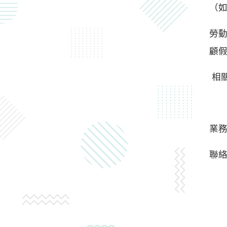
（
勞
顧
相
業
聯