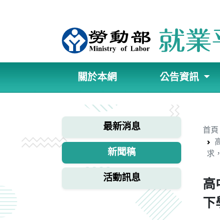
跳
到
勞
主
要
動
內
容
部
關於本網
公告資訊
就
:::
業
最新消息
首頁
平
新聞稿
求
等
活動訊息
高
網
下