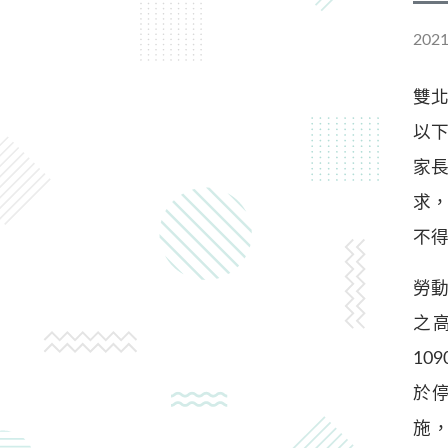
2021
雙北
以
家
求
不得
勞
之
10
於
施