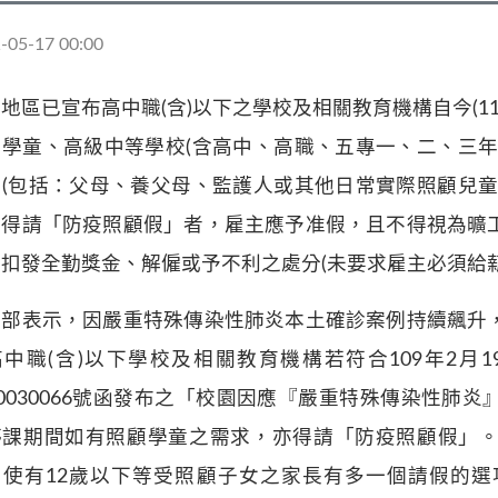
-05-17 00:00
地區已宣布高中職(含)以下之學校及相關教育機構自今(110
下學童、高級中等學校(含高中、高職、五專一、二、三年
長(包括：父母、養父母、監護人或其他日常實際照顧兒童
，得請「防疫照顧假」者，雇主應予准假，且不得視為曠
扣發全勤獎金、解僱或予不利之處分(未要求雇主必須給薪
動部表示，因嚴重特殊傳染性肺炎本土確診案例持續飆升
高中職(含)以下學校及相關教育機構若符合109年2月
90030066號函發布之「校園因應『嚴重特殊傳染性
停課期間如有照顧學童之需求，亦得請「防疫照顧假」
，使有12歲以下等受照顧子女之家長有多一個請假的