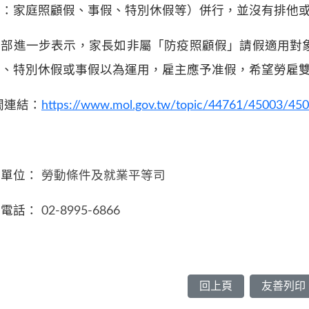
如：家庭照顧假、事假、特別休假等）併行，並沒有排他
動部進一步表示，家長如非屬「防疫照顧假」請假適用對
假、特別休假或事假以為運用，雇主應予准假，希望勞雇
關連結：
https://www.mol.gov.tw/topic/44761/45003/45
務單位：
勞動條件及就業平等司
絡電話：
02-8995-6866
回上頁
友善列印