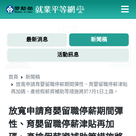
跳
到
主
:::
要
內
最新消息
新聞稿
容
活動訊息
首頁
新聞稿
放寬申請育嬰留職停薪期間彈性、育嬰留職停薪津貼
再加碼、產檢假薪資補助等措施將於7月1日上路。
放寬申請育嬰留職停薪期間彈
性、育嬰留職停薪津貼再加