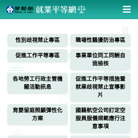
跳
到
主
:::
要
內
性別歧視禁止專區
職場性騷擾防治專區
容
促進工作平等專區
事業單位同工同酬自
我檢核
各地勞工行政主管機
促進工作平等措施暨
關活動訊息
就業歧視禁止宣導影
片
育嬰留庭照顧彈性化
國籍航空公司訂定空
方案
服員服儀規範應行注
意事項