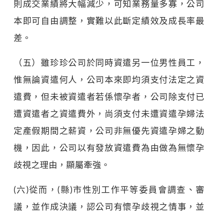
則成交業績將大幅減少，可知業務量多寡，公司
本即可自由調整，實難以此斷定績效及成長率最
差。
（五）雖珍珍公司於同時資遣另一位男性員工，
惟無論資遣何人，公司本來即均須支付法定之資
遣費，但未被資遣者若係懷孕者，公司除支付已
遭資遣者之資遣費外，尚須支付未遭資遣孕婦法
定產假期間之薪資，公司非無優先資遣孕婦之動
機，因此，公司以有發放資遣費為由做為無懷孕
歧視之理由，顯屬牽強。
(六)從而，(縣)市性別工作平等委員會調查、審
議，並作成決議，認公司有懷孕歧視之情事，並