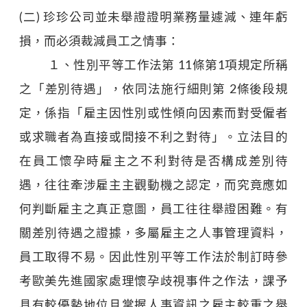
(二) 珍珍公司並未舉證證明業務量遽減、連年虧
損，而必須裁減員工之情事：
１、性別平等工作法第 11條第1項規定所稱
之「差別待遇」，依同法施行細則第 2條後段規
定，係指「雇主因性別或性傾向因素而對受僱者
或求職者為直接或間接不利之對待」。立法目的
在員工懷孕時雇主之不利對待是否構成差別待
遇，往往牽涉雇主主觀動機之認定，而究竟應如
何判斷雇主之真正意圖，員工往往舉證困難。有
關差別待遇之證據，多屬雇主之人事管理資料，
員工取得不易。因此性別平等工作法於制訂時參
考歐美先進國家處理懷孕歧視事件之作法，課予
具有較優勢地位且掌握人事資訊之雇主較重之舉