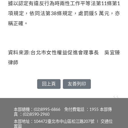
據以認定有違反行為時兩性工作平等法第11條第1
項規定，依同法第38條規定，處罰鍰5 萬元，亦
稱正確。
資料來源:台北市女性權益促進會理事長 吳宜臻
律師
回上頁
友善列印
本部總機：(02)8995-6866 免付費電話 ：1955 本部傳
真 ：(02)8590-2960
本部地址：104472臺北市中山區松江路207號 ∣
交通位
置圖