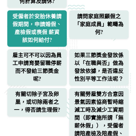
何計算及請休?
受僱者於安胎休養請
請問家庭照顧假之
假期間，申請婚假、
「家庭成員」範疇為
產檢假或喪假 薪資
何?
該如何給付?
雇主可不可以因為員
如果三節獎金發放係
工申請育嬰留職停薪
以「在職與否」做為
而不發給三節獎金
發放依據，是否違反
呢?
性別平等工作法呢？
有關切除子宮及卵
有關勞雇雙方合意因
巢，或切除兩者之
景氣因素協商暫時縮
一，得否請生理假?
減工時及減少工資期
間（即實施所謂「無
薪休假」），受僱者
請陪產檢及陪產假、