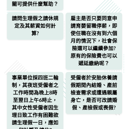
關可提供什麼幫助？
請問生理假之請休規
雇主是否只要同意申
定及其薪資如何計
請育嬰留職停薪，即
算?
使任職在沒有到六個
月的情況下，社會保
險還可以繼續參加?
原有的保險費也可以
遞延繳納呢？
事業單位採四班二輪
受僱者於安胎休養請
制，其夜班受僱者之
假期間內結婚、產前
工作時間為晚上8時
檢查需求或遭遇親屬
至翌日上午6時止，
身亡，是否可改請婚
其中女性受僱者因生
假、產檢假或喪假?
理日致工作有困難欲
請生理假一日，應如