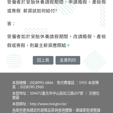
受僱者於安胎休養請假期間，申請婚假、產檢假
或喪假 薪資該如何給付?
答：
受僱者如於安胎休養請假期間，改請婚假、產檢
假或喪假，則雇主薪資應照給。
回上頁
友善列印
本部總機：(02)8995-6866 免付費電話 ：1955 本部傳
真 ：(02)8590-2960
本部地址：104472臺北市中山區松江路207號 ∣
交通位
置圖
本部網址：http://www.mol.gov.tw/
為提供更為穩定的瀏覽品質與使用體驗，建議更新瀏覽器