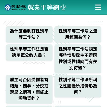
跳
到
主
:::
要
內
為什麼要制訂性別平
性別平等工作法之適
容
等工作法？
用範圍為何？
性別平等工作法是否
性別平等工作法規定
適用軍公教人員？
哪些情形雇主不得因
性別或性傾向而有差
別待遇？
雇主可否因受僱者有
性別平等工作法所稱
結婚、懷孕、分娩或
之性騷擾所指情形為
育兒之情事，而終止
何？
勞動契約？