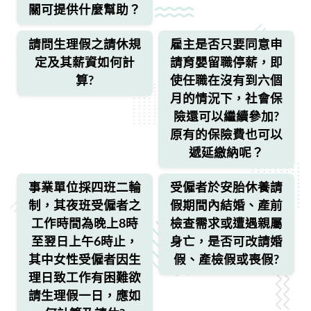
關可提供什麼幫助？
請問生理假之請休規
雇主是否只要同意申
定及其薪資如何計
請育嬰留職停薪，即
算?
使任職在沒有到六個
月的情況下，社會保
險還可以繼續參加?
原有的保險費也可以
遞延繳納呢？
事業單位採四班二輪
受僱者於安胎休養請
制，其夜班受僱者之
假期間內結婚、產前
工作時間為晚上8時
檢查需求或遭遇親屬
至翌日上午6時止，
身亡，是否可改請婚
其中女性受僱者因生
假、產檢假或喪假?
理日致工作有困難欲
請生理假一日，應如