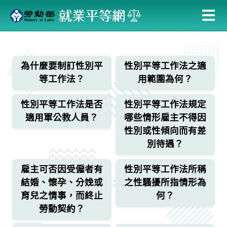
跳
到
主
:::
要
內
為什麼要制訂性別平
性別平等工作法之適
容
等工作法？
用範圍為何？
性別平等工作法是否
性別平等工作法規定
適用軍公教人員？
哪些情形雇主不得因
性別或性傾向而有差
別待遇？
雇主可否因受僱者有
性別平等工作法所稱
結婚、懷孕、分娩或
之性騷擾所指情形為
育兒之情事，而終止
何？
勞動契約？