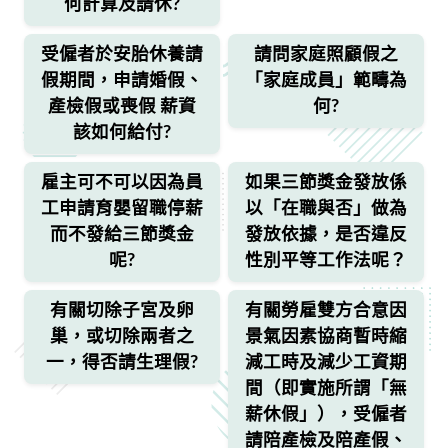
何計算及請休?
受僱者於安胎休養請
請問家庭照顧假之
假期間，申請婚假、
「家庭成員」範疇為
產檢假或喪假 薪資
何?
該如何給付?
雇主可不可以因為員
如果三節獎金發放係
工申請育嬰留職停薪
以「在職與否」做為
而不發給三節獎金
發放依據，是否違反
呢?
性別平等工作法呢？
有關切除子宮及卵
有關勞雇雙方合意因
巢，或切除兩者之
景氣因素協商暫時縮
一，得否請生理假?
減工時及減少工資期
間（即實施所謂「無
薪休假」），受僱者
請陪產檢及陪產假、