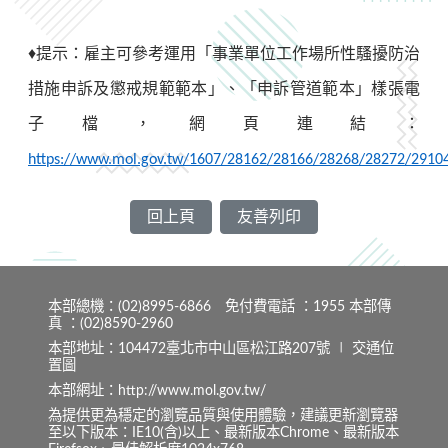
♦
提示：雇主可參考運用「事業單位工作場所性騷擾防治
措施申訴及懲戒規範範本」、「申訴管道範本」樣張電
子檔，網頁連結：
https://www.mol.gov.tw/1607/28162/28166/28268/28272/29104
回上頁
友善列印
本部總機：(02)8995-6866 免付費電話 ：1955 本部傳
真 ：(02)8590-2960
本部地址：104472臺北市中山區松江路207號 ∣
交通位
置圖
本部網址：http://www.mol.gov.tw/
為提供更為穩定的瀏覽品質與使用體驗，建議更新瀏覽器
至以下版本：IE10(含)以上、最新版本Chrome、最新版本