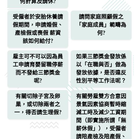
何計算及請休?
受僱者於安胎休養請
請問家庭照顧假之
假期間，申請婚假、
「家庭成員」範疇為
產檢假或喪假 薪資
何?
該如何給付?
雇主可不可以因為員
如果三節獎金發放係
工申請育嬰留職停薪
以「在職與否」做為
而不發給三節獎金
發放依據，是否違反
呢?
性別平等工作法呢？
有關切除子宮及卵
有關勞雇雙方合意因
巢，或切除兩者之
景氣因素協商暫時縮
一，得否請生理假?
減工時及減少工資期
間（即實施所謂「無
薪休假」），受僱者
請陪產檢及陪產假、