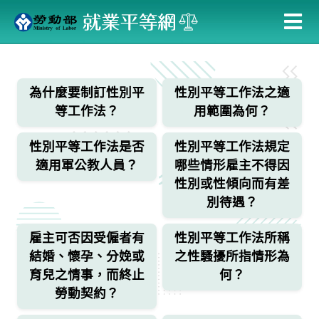
跳
到
主
:::
要
內
為什麼要制訂性別平
性別平等工作法之適
容
等工作法？
用範圍為何？
性別平等工作法是否
性別平等工作法規定
適用軍公教人員？
哪些情形雇主不得因
性別或性傾向而有差
別待遇？
雇主可否因受僱者有
性別平等工作法所稱
結婚、懷孕、分娩或
之性騷擾所指情形為
育兒之情事，而終止
何？
勞動契約？