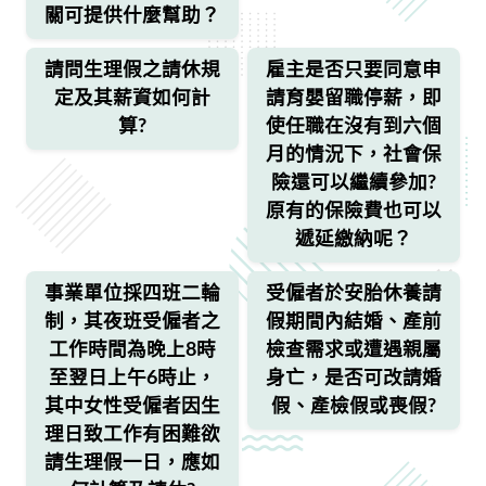
關可提供什麼幫助？
請問生理假之請休規
雇主是否只要同意申
定及其薪資如何計
請育嬰留職停薪，即
算?
使任職在沒有到六個
月的情況下，社會保
險還可以繼續參加?
原有的保險費也可以
遞延繳納呢？
事業單位採四班二輪
受僱者於安胎休養請
制，其夜班受僱者之
假期間內結婚、產前
工作時間為晚上8時
檢查需求或遭遇親屬
至翌日上午6時止，
身亡，是否可改請婚
其中女性受僱者因生
假、產檢假或喪假?
理日致工作有困難欲
請生理假一日，應如